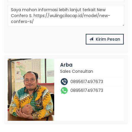
Kirim Pesan
Arba
Sales Consultan
0895617497673
0895617497673