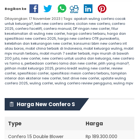
Bagikan ke
Ditayangkan: 17 November 2023 | Tags:
apakah wuling confero cocok
untuk keluarga?
,
beli new confero online
,
cicilan new confero
,
confero
2025
,
confero facelift
,
confero manual
,
DP ringan new confer
,
fitur
keselamatan di wuling new confer
,
harga confero terbaru
,
harga dan
spesifikasi new confero 2025
,
harga new confero OTR purwokerto
,
kelebihan dan kekurangan new confer
,
konsumsi bbm new confero irit
atau boros
,
mobil china terbaik di Indonesia
,
mobil keluarga wuling
,
mobil
mpv murah terbaru
,
mobil murah 7 seater terbaik
,
mpv murah di bawah
200 juta
,
new confer
,
new confero untuk usaha dan keluarga
,
new confero
vs formo s
,
perbedaan confero lama dan new confer
,
pilih yang mana?
,
pilihan mobil keluarga 2025
,
promo kredit wuling new confer
,
review
confer
,
spesifikasi confer
,
spesifikasi mesin confero terbaru
,
tampilan
interior dan eksterior new confer
,
test drive new confer
,
update wuling
confero 2025
,
wuling confer
,
wuling confero review pengguna
,
wuling mpv
Harga New Confero S
Type
Harga
Confero 1.5 Double Blower
Rp 189.300.000