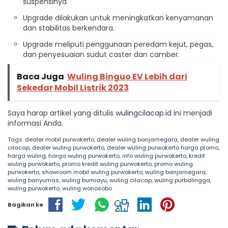
suspensinya.
Upgrade dilakukan untuk meningkatkan kenyamanan
dan stabilitas berkendara.
Upgrade meliputi penggunaan peredam kejut, pegas,
dan penyesuaian sudut caster dan camber.
Baca Juga
Wuling Binguo EV Lebih dari
Sekedar Mobil Listrik 2023
Saya harap artikel yang ditulis
wulingcilacap.id
ini menjadi
informasi Anda.
Tags:
dealer mobil purwokerto
,
dealer wuling banjarnegara
,
dealer wuling
cilacap
,
dealer wuling purwokerto
,
dealer wuling purwokerto harga promo
,
harga wuling
,
harga wuling purwokerto
,
info wuling purwokerto
,
kredit
wuling purwokerto
,
promo kredit wuling purwokerto
,
promo wuling
purwokerto
,
showroom mobil wuling purwokerto
,
wuling banjarnegara
,
wuling banyumas
,
wuling bumiayu
,
wuling cilacap
,
wuling purbalingga
,
wuling purwokerto
,
wuling wonosobo
Bagikan ke