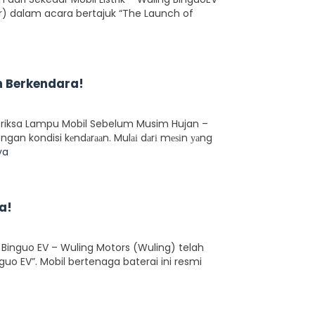
) dalam acara bertajuk “The Launch of
n Berkendara!
eriksa Lampu Mobil Sebelum Musim Hujan –
engan kondisi kеndаrааn. Mulаі dаrі mеѕіn уаng
ya
a!
 Binguo EV – Wuling Motors (Wuling) telah
o EV”. Mobil bertenaga baterai ini resmi