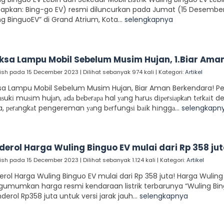
capkan: Bing-go EV) resmi diluncurkan pada Jumat (15 Desember
g BinguoEV” di Grand Atrium, Kota...
selengkapnya
iksa Lampu Mobil Sebelum Musim Hujan, 1.Biar Ama
ish pada 15 December 2023 | Dilihat sebanyak 974 kali | Kategori:
Artikel
ksa Lampu Mobil Sebelum Musim Hujan, Biar Aman Berkendara! P
ukі muѕіm hujаn, аdа bеbеrара hal уаng hаruѕ dіреrѕіарkаn tеrkаіt d
, реrаngkаt pengereman уаng bеrfungѕі bаіk hіnggа...
selengkapn
derol Harga Wuling Binguo EV mulai dari Rp 358 jut
ish pada 15 December 2023 | Dilihat sebanyak 1.124 kali | Kategori:
Artikel
rol Harga Wuling Binguo EV mulai dari Rp 358 juta! Harga Wuling
umumkan harga resmi kendaraan listrik terbarunya “Wuling Bingu
derol Rp358 juta untuk versi jarak jauh...
selengkapnya