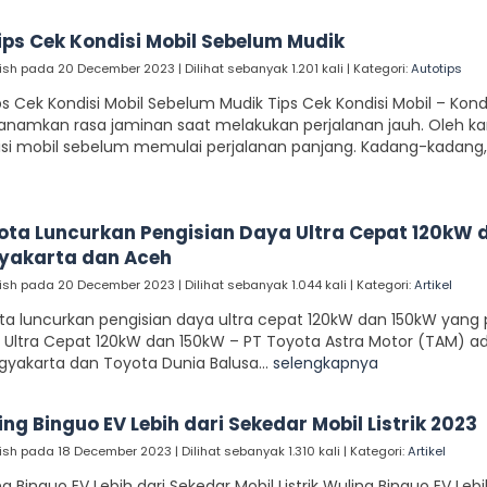
Tips Cek Kondisi Mobil Sebelum Mudik
ish pada 20 December 2023 | Dilihat sebanyak 1.201 kali | Kategori:
Autotips
ps Cek Kondisi Mobil Sebelum Mudik Tips Cek Kondisi Mobil – Kon
namkan rasa jaminan saat melakukan perjalanan jauh. Oleh kar
isi mobil sebelum memulai perjalanan panjang. Kadang-kadang, i
ota Luncurkan Pengisian Daya Ultra Cepat 120kW 
yakarta dan Aceh
ish pada 20 December 2023 | Dilihat sebanyak 1.044 kali | Kategori:
Artikel
ta luncurkan pengisian daya ultra cepat 120kW dan 150kW yang
 Ultra Cepat 120kW dan 150kW – PT Toyota Astra Motor (TAM) a
gyakarta dan Toyota Dunia Balusa...
selengkapnya
ng Binguo EV Lebih dari Sekedar Mobil Listrik 2023
ish pada 18 December 2023 | Dilihat sebanyak 1.310 kali | Kategori:
Artikel
g Binguo EV Lebih dari Sekedar Mobil Listrik Wuling Binguo EV Lebi