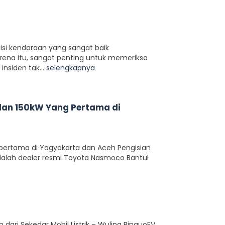
disi kendaraan yang sangat baik
ena itu, sangat penting untuk memeriksa
nsiden tak...
selengkapnya
dan 150kW Yang Pertama di
 pertama di Yogyakarta dan Aceh Pengisian
dalah dealer resmi Toyota Nasmoco Bantul
h dari Sekedar Mobil Listrik – Wuling BinguoEV