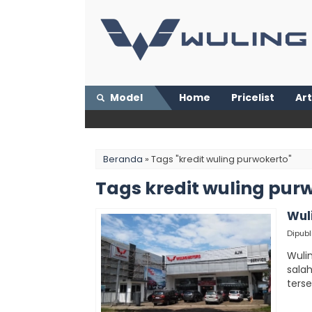
Model
Home
Pricelist
Art
Beranda
»
Tags "kredit wuling purwokerto"
Tags kredit wuling pur
Wul
Dipubl
Wuli
sala
terse