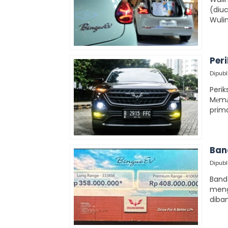
(diu
Wulin
Per
Dipubl
Peri
Mеmаѕ
prima
Ban
Dipubl
Bande
meng
diban