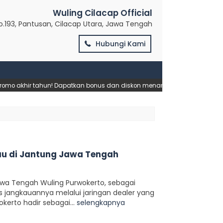
Wuling Cilacap Official
No.193, Pantusan, Cilacap Utara, Jawa Tengah
Hubungi Kami
 akhir tahun! Dapatkan bonus dan diskon menarik.
Jangan Sampai K
kau di Jantung Jawa Tengah
Jawa Tengah Wuling Purwokerto, sebagai
s jangkauannya melalui jaringan dealer yang
kerto hadir sebagai...
selengkapnya