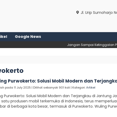
Jl. Urip Sumoharjo 
ikel
Google News
Jangan Sampai Ketinggalan Promo
wokerto
ing Purwokerto: Solusi Mobil Modern dan Terjang
ish pada 11 July 2025 | Dilihat sebanyak 901 kali | Kategori:
Artikel
ng Purwokerto: Solusi Mobil Modern dan Terjangkau di Jantung 
h satu produsen mobil terkemuka di Indonesia, terus memperlua
bar di berbagai kota besar, termasuk di Purwokerto. Wuling Purwo