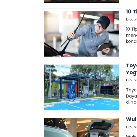
10 
Dipubl
10 Ti
mena
kond
Toy
Yog
Dipubl
Toyo
Daya
di Yo
Wuli
Dipubl
Wulin