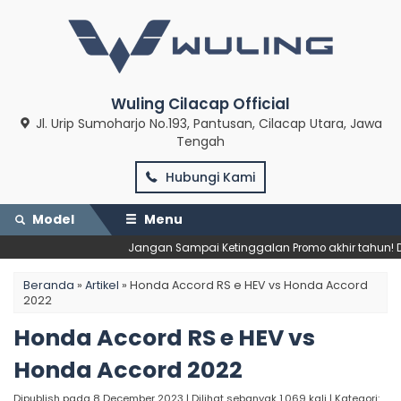
Wuling Cilacap Official
Jl. Urip Sumoharjo No.193, Pantusan, Cilacap Utara, Jawa
Tengah
Hubungi Kami
Model
Menu
Jangan Sampai Ketinggalan Promo akhir tahun! Dap
Beranda
»
Artikel
»
Honda Accord RS e HEV vs Honda Accord
2022
Honda Accord RS e HEV vs
Honda Accord 2022
Dipublish pada 8 December 2023 | Dilihat sebanyak 1.069 kali | Kategori: