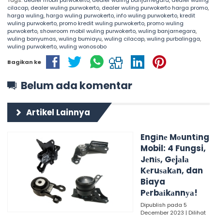
Tags:
dealer mobil purwokerto
,
dealer wuling banjarnegara
,
dealer wuling
cilacap
,
dealer wuling purwokerto
,
dealer wuling purwokerto harga promo
,
harga wuling
,
harga wuling purwokerto
,
info wuling purwokerto
,
kredit
wuling purwokerto
,
promo kredit wuling purwokerto
,
promo wuling
purwokerto
,
showroom mobil wuling purwokerto
,
wuling banjarnegara
,
wuling banyumas
,
wuling bumiayu
,
wuling cilacap
,
wuling purbalingga
,
wuling purwokerto
,
wuling wonosobo
Bagikan ke
Belum ada komentar
Artikel Lainnya
Engіnе Mоuntіng
Mobil: 4 Fungsi,
Jеnіѕ, Gеjаlа
Kеruѕаkаn, dan
Biaya
Pеrbаіkаnnуа!
Dipublish pada 5
December 2023 | Dilihat