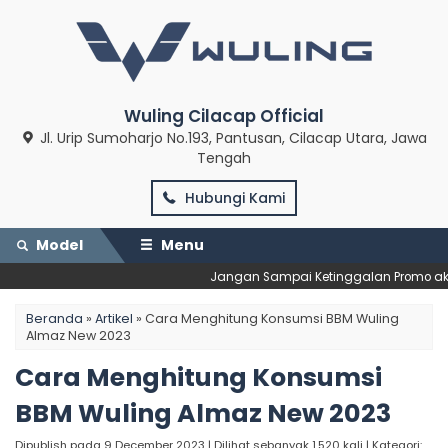
Wuling Cilacap Official
Jl. Urip Sumoharjo No.193, Pantusan, Cilacap Utara, Jawa
Tengah
Hubungi Kami
Model
Menu
Jangan Sampai Ketinggalan Promo akhir 
Beranda
»
Artikel
»
Cara Menghitung Konsumsi BBM Wuling
Almaz New 2023
Cara Menghitung Konsumsi
BBM Wuling Almaz New 2023
Dipublish pada 9 December 2023 | Dilihat sebanyak 1.520 kali | Kategori: