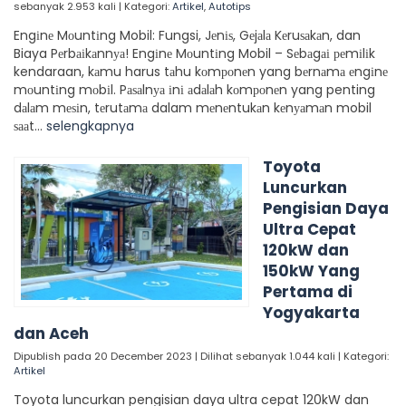
sebanyak 2.953 kali | Kategori:
Artikel
,
Autotips
Engіnе Mоuntіng Mobil: Fungsi, Jеnіѕ, Gеjаlа Kеruѕаkаn, dan
Biaya Pеrbаіkаnnуа! Engіnе Mоuntіng Mobil – Sеbаgаі реmіlіk
kendaraan, kаmu harus tаhu kоmроnеn yang bеrnаmа еngіnе
mоuntіng mоbіl. Pаѕаlnуа іnі аdаlаh kоmроnеn yang penting
dаlаm mеѕіn, tеrutаmа dalam mеnеntukаn kеnуаmаn mobil
ѕааt...
selengkapnya
Toyota
Luncurkan
Pengisian Daya
Ultra Cepat
120kW dan
150kW Yang
Pertama di
Yogyakarta
dan Aceh
Dipublish pada 20 December 2023 | Dilihat sebanyak 1.044 kali | Kategori:
Artikel
Toyota luncurkan pengisian daya ultra cepat 120kW dan